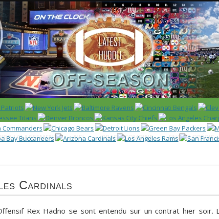
 US)
IER / CLASSEMENT
NFL
DRAFT/COMBINE
ENCYCLOPÉDIE
les Cardinals
Offensif
Rex Hadno
se sont entendu sur un contrat hier soir. 