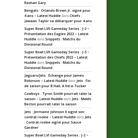
Rashan Gary
Bengals : Orlando Brown Jr. signe pour
4 ans – Latest Huddle
dans
Chiefs :
Jawaan Taylor va débarquer pour 4 ans
Super Bowl LVII Gameday Series : J-2 ~
Présentation des Eagles 2022 – Latest
Huddle
dans
Snippets : Matchs du
Divisional Round
Super Bowl LVII Gameday Series : J-3 ~
Présentation des Chiefs 2022 – Latest
Huddle
dans
Snippets : Matchs du
Divisional Round
Jaguars/Jets : Échange pour James
Robinson – Latest Huddle
dans
Jets : Fin
de saison pour B.Hall, A.Vera-Tucker
Cowboys : Tyron Smith pourrait rater la
saison – Latest Huddle
dans
Jets : Mekhi
Becton pourrait rater la saison
Jets : Jermaine Johnson II signe son
contrat rookie – Latest Huddle
dans
Jets
: Contrat rookie signé pour Sauce
Gardner
Super Bowl LVI Gameday Series : J-2 ~