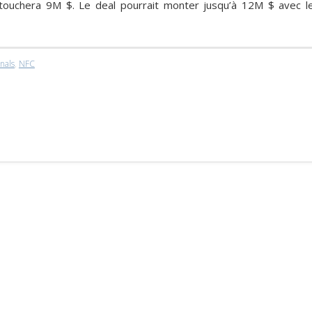
 touchera 9M $. Le deal pourrait monter jusqu’à 12M $ avec l
nals
,
NFC