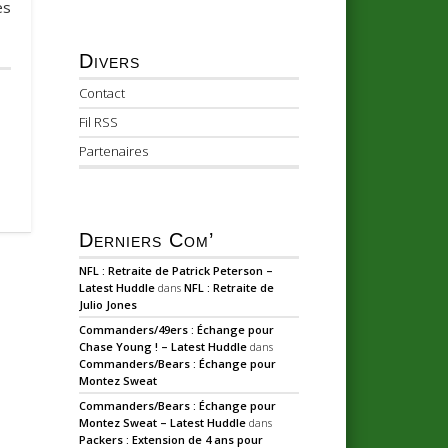
es
Divers
Contact
Fil RSS
Partenaires
Derniers Com’
NFL : Retraite de Patrick Peterson –
Latest Huddle
dans
NFL : Retraite de
Julio Jones
Commanders/49ers : Échange pour
Chase Young ! – Latest Huddle
dans
Commanders/Bears : Échange pour
Montez Sweat
Commanders/Bears : Échange pour
Montez Sweat – Latest Huddle
dans
Packers : Extension de 4 ans pour