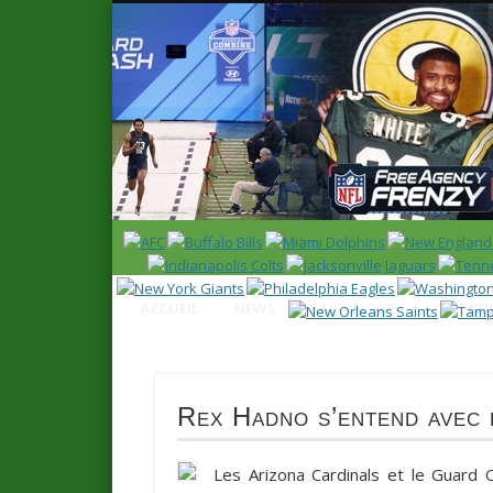
News en français sur la NFL et le Football Américain (Foot
ACCUEIL
NEWS
SAISON 2025
CALENDR
Rex Hadno s’entend avec 
Les Arizona Cardinals et le Guard 