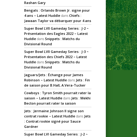
Rashan Gary
Bengals : Orlando Brown Jr. signe pour
4 ans – Latest Huddle
dans
Chiefs :
Jawaan Taylor va débarquer pour 4 ans
Super Bowl LVII Gameday Series : J-2 ~
Présentation des Eagles 2022 – Latest
Huddle
dans
Snippets : Matchs du
Divisional Round
Super Bowl LVII Gameday Series : J-3 ~
Présentation des Chiefs 2022 – Latest
Huddle
dans
Snippets : Matchs du
Divisional Round
Jaguars/Jets : Échange pour James
Robinson – Latest Huddle
dans
Jets : Fin
de saison pour B.Hall, A.Vera-Tucker
Cowboys : Tyron Smith pourrait rater la
saison – Latest Huddle
dans
Jets : Mekhi
Becton pourrait rater la saison
Jets : Jermaine Johnson II signe son
contrat rookie – Latest Huddle
dans
Jets
: Contrat rookie signé pour Sauce
Gardner
Super Bowl LVI Gameday Series : J-2 ~