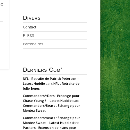
ne
Divers
Contact
Fil RSS
Partenaires
Derniers Com’
NFL : Retraite de Patrick Peterson –
Latest Huddle
dans
NFL : Retraite de
Julio Jones
Commanders/49ers : Échange pour
Chase Young ! – Latest Huddle
dans
Commanders/Bears : Échange pour
Montez Sweat
Commanders/Bears : Échange pour
Montez Sweat – Latest Huddle
dans
Packers : Extension de 4 ans pour