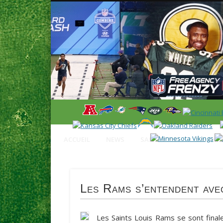
News en français sur la NFL et le Football Américain (Foot
ACCUEIL
NEWS
SAISON 2025
CALENDR
Les Rams s’entendent ave
Les Saints Louis Rams se sont fina