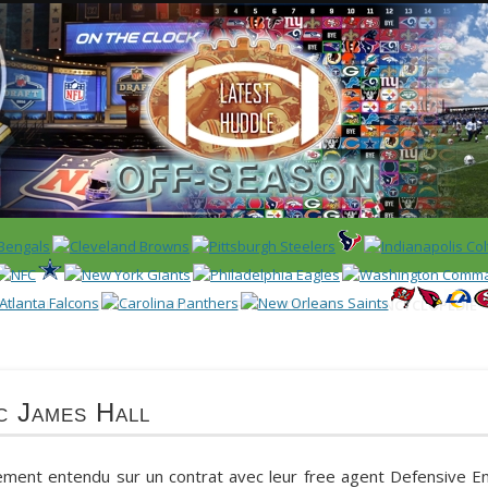
 US)
IER / CLASSEMENT
NFL
DRAFT/COMBINE
ENCYCLOPÉDIE
c James Hall
lement entendu sur un contrat avec leur free agent Defensive E