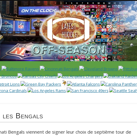
 US)
IER / CLASSEMENT
NFL
DRAFT/COMBINE
ENCYCLOPÉDIE
 les Bengals
nati Bengals viennent de signer leur choix de septième tour de