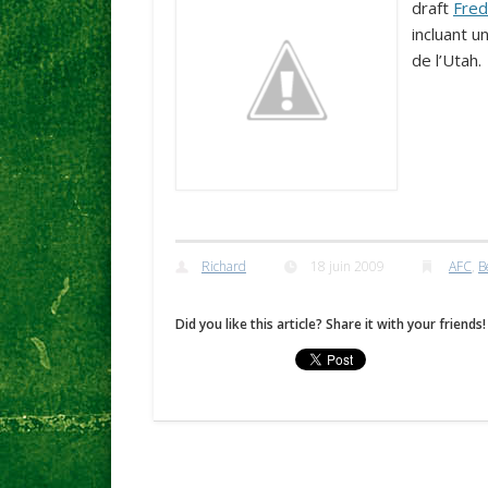
draft
Fred
incluant u
de l’Utah.
Richard
18 juin 2009
AFC
,
B
Did you like this article? Share it with your friends!