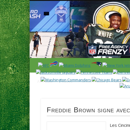
News en français sur la NFL et le Football Américain (Foot
ACCUEIL
NEWS
SAISON 2025
CALENDR
Freddie Brown signe avec
Les Cincin