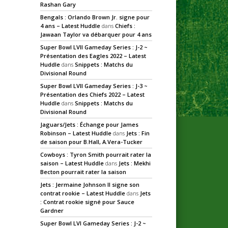
Rashan Gary
Bengals : Orlando Brown Jr. signe pour
4 ans – Latest Huddle
dans
Chiefs :
Jawaan Taylor va débarquer pour 4 ans
Super Bowl LVII Gameday Series : J-2 ~
Présentation des Eagles 2022 – Latest
Huddle
dans
Snippets : Matchs du
Divisional Round
Super Bowl LVII Gameday Series : J-3 ~
Présentation des Chiefs 2022 – Latest
Huddle
dans
Snippets : Matchs du
Divisional Round
Jaguars/Jets : Échange pour James
Robinson – Latest Huddle
dans
Jets : Fin
de saison pour B.Hall, A.Vera-Tucker
Cowboys : Tyron Smith pourrait rater la
saison – Latest Huddle
dans
Jets : Mekhi
Becton pourrait rater la saison
Jets : Jermaine Johnson II signe son
contrat rookie – Latest Huddle
dans
Jets
: Contrat rookie signé pour Sauce
Gardner
Super Bowl LVI Gameday Series : J-2 ~