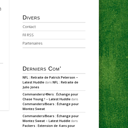
é
Divers
Contact
Fil RSS
Partenaires
Derniers Com’
NFL : Retraite de Patrick Peterson –
Latest Huddle
dans
NFL : Retraite de
Julio Jones
Commanders/49ers : Échange pour
Chase Young ! – Latest Huddle
dans
Commanders/Bears : Échange pour
Montez Sweat
Commanders/Bears : Échange pour
Montez Sweat – Latest Huddle
dans
Packers : Extension de 4 ans pour