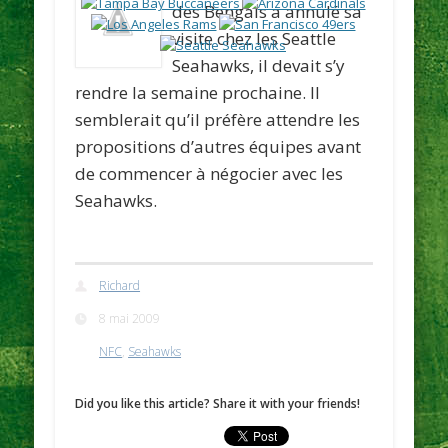
des
Bengals
a annulé sa
visite chez les Seattle
Seahawks
, il devait s’y
rendre la semaine prochaine. Il
semblerait qu’il préfère attendre les
propositions d’autres équipes avant
de commencer à négocier avec les
Seahawks
.
Richard
8 mai 2009
NFC
,
Seahawks
Did you like this article? Share it with your friends!