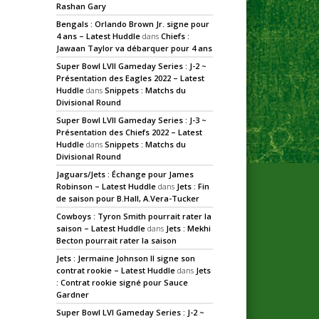
Rashan Gary
Bengals : Orlando Brown Jr. signe pour
4 ans – Latest Huddle
dans
Chiefs :
Jawaan Taylor va débarquer pour 4 ans
Super Bowl LVII Gameday Series : J-2 ~
Présentation des Eagles 2022 – Latest
Huddle
dans
Snippets : Matchs du
Divisional Round
Super Bowl LVII Gameday Series : J-3 ~
Présentation des Chiefs 2022 – Latest
Huddle
dans
Snippets : Matchs du
Divisional Round
Jaguars/Jets : Échange pour James
Robinson – Latest Huddle
dans
Jets : Fin
de saison pour B.Hall, A.Vera-Tucker
Cowboys : Tyron Smith pourrait rater la
saison – Latest Huddle
dans
Jets : Mekhi
Becton pourrait rater la saison
Jets : Jermaine Johnson II signe son
contrat rookie – Latest Huddle
dans
Jets
: Contrat rookie signé pour Sauce
Gardner
Super Bowl LVI Gameday Series : J-2 ~