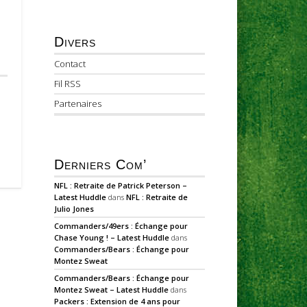
Divers
Contact
Fil RSS
Partenaires
Derniers Com’
NFL : Retraite de Patrick Peterson –
Latest Huddle
dans
NFL : Retraite de
Julio Jones
Commanders/49ers : Échange pour
Chase Young ! – Latest Huddle
dans
Commanders/Bears : Échange pour
Montez Sweat
Commanders/Bears : Échange pour
Montez Sweat – Latest Huddle
dans
Packers : Extension de 4 ans pour