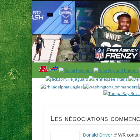
News en français sur la NFL et le Football Américain (Foot
ACCUEIL
NEWS
SAISON 2025
CALENDR
Les négociations commenc
Donald Driver
WR continu