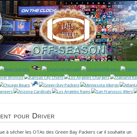
 US)
IER / CLASSEMENT
NFL
DRAFT/COMBINE
ENCYCLOPÉDIE
ent pour Driver
e à sécher les OTAs des Green Bay Packers car il souhaite un