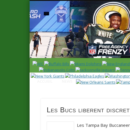
News en français sur la NFL et le Football Américain (Foot
ACCUEIL
NEWS
SAISON 2025
CALENDR
Les Bucs liberent discre
Les Tampa Bay Buccaneers