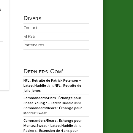
u
Divers
Contact
Fil RSS
Partenaires
Derniers Com’
NFL : Retraite de Patrick Peterson –
Latest Huddle
dans
NFL : Retraite de
Julio Jones
Commanders/49ers : Échange pour
Chase Young ! – Latest Huddle
dans
Commanders/Bears : Échange pour
Montez Sweat
Commanders/Bears : Échange pour
Montez Sweat – Latest Huddle
dans
Packers : Extension de 4 ans pour