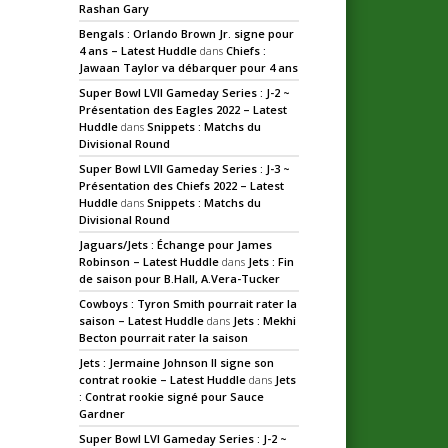
Rashan Gary
Bengals : Orlando Brown Jr. signe pour
4 ans – Latest Huddle
dans
Chiefs :
Jawaan Taylor va débarquer pour 4 ans
Super Bowl LVII Gameday Series : J-2 ~
Présentation des Eagles 2022 – Latest
Huddle
dans
Snippets : Matchs du
Divisional Round
Super Bowl LVII Gameday Series : J-3 ~
Présentation des Chiefs 2022 – Latest
Huddle
dans
Snippets : Matchs du
Divisional Round
Jaguars/Jets : Échange pour James
Robinson – Latest Huddle
dans
Jets : Fin
de saison pour B.Hall, A.Vera-Tucker
Cowboys : Tyron Smith pourrait rater la
saison – Latest Huddle
dans
Jets : Mekhi
Becton pourrait rater la saison
Jets : Jermaine Johnson II signe son
contrat rookie – Latest Huddle
dans
Jets
: Contrat rookie signé pour Sauce
Gardner
Super Bowl LVI Gameday Series : J-2 ~