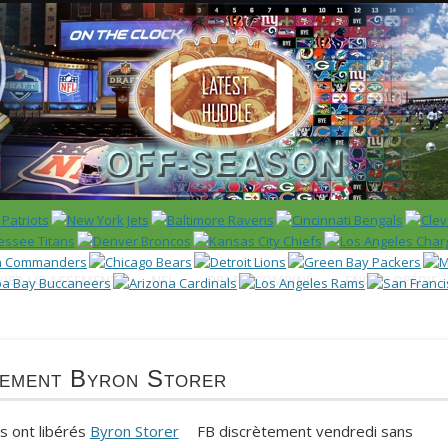
 US)
IER / CLASSEMENT
NFL
DRAFT/COMBINE
ENCYCLOPÉDIE
tement Byron Storer
 ont libérés
Byron Storer
FB discrètement vendredi sans