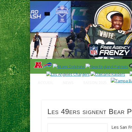
News en français sur la NFL et le Football Américain (Foot
ACCUEIL
NEWS
SAISON 2025
CALENDR
Les 49ers signent Bear 
Les San Fr