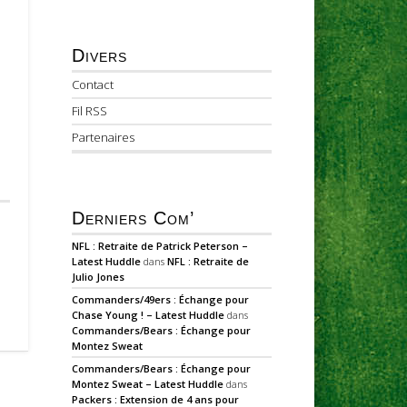
Divers
Contact
Fil RSS
Partenaires
Derniers Com’
NFL : Retraite de Patrick Peterson –
Latest Huddle
dans
NFL : Retraite de
Julio Jones
Commanders/49ers : Échange pour
Chase Young ! – Latest Huddle
dans
Commanders/Bears : Échange pour
Montez Sweat
Commanders/Bears : Échange pour
Montez Sweat – Latest Huddle
dans
Packers : Extension de 4 ans pour