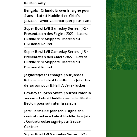
Rashan Gary
Bengals : Orlando Brown Jr. signe pour
4 ans – Latest Huddle
dans
Chiefs :
Jawaan Taylor va débarquer pour 4 ans
Super Bowl LVII Gameday Series : J-2 ~
Présentation des Eagles 2022 – Latest
Huddle
dans
Snippets : Matchs du
Divisional Round
Super Bowl LVII Gameday Series : J-3 ~
Présentation des Chiefs 2022 – Latest
Huddle
dans
Snippets : Matchs du
Divisional Round
Jaguars/Jets : Échange pour James
Robinson – Latest Huddle
dans
Jets : Fin
de saison pour B.Hall, A.Vera-Tucker
Cowboys : Tyron Smith pourrait rater la
saison – Latest Huddle
dans
Jets : Mekhi
Becton pourrait rater la saison
Jets : Jermaine Johnson II signe son
contrat rookie – Latest Huddle
dans
Jets
: Contrat rookie signé pour Sauce
Gardner
Super Bowl LVI Gameday Series : J-2 ~