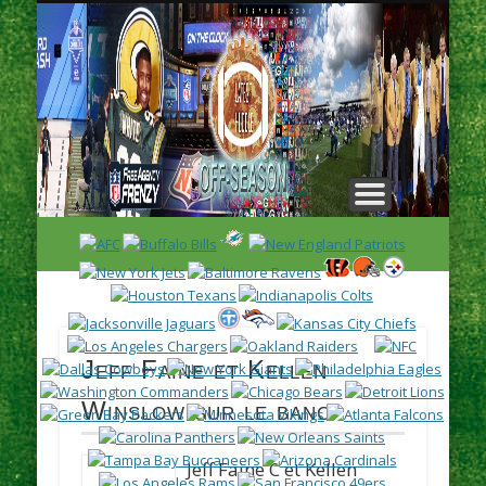
L
H
Jeff Faine et Kellen
Winslow sur le banc
Jeff Faine C et Kellen