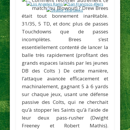
Comment résumer autrement ce
match (ou Blowout) ?
Drew Brees
était tout bonnement inarêtable.
31/35, 5 TD, et donc plus de passes
Touchdowns que de passes
incomplètes. Brees s’est
essentiellement contenté de lancer la
balle très rapidement (profitant des
grands espaces laissés par les jeunes
DB des Colts ) De cette manière,
l’attaque avancée efficacement et
machinalement, gagnant 5 à 6 yards
sur chaque jeux, usant une défense
passive des Colts, qui ne cherchait
qu’à stopper les Saints qu’à l’aide de
leur deux pass-rusher (
Dwight
Freeney
et
Robert Mathis
).