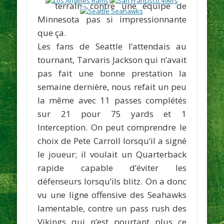
terrain, contre une équipe de
Minnesota pas si impressionnante
que ça.
Les fans de Seattle l’attendais au
tournant,
Tarvaris Jackson
qui n’avait
pas fait une bonne prestation la
semaine dernière, nous refait un peu
la même avec 11 passes complétés
sur 21 pour 75 yards et 1
Interception. On peut comprendre le
choix de
Pete Carroll
lorsqu’il a signé
le joueur; il voulait un Quarterback
rapide capable d’éviter les
défenseurs lorsqu’ils blitz. On a donc
vu une ligne offensive des Seahawks
lamentable, contre un pass rush des
Vikings qui n’est pourtant plus ce