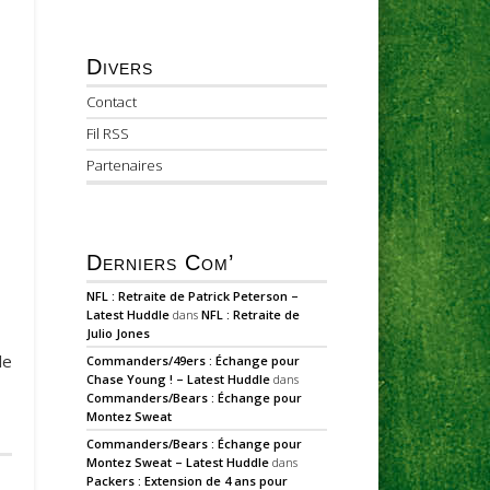
Divers
Contact
Fil RSS
Partenaires
Derniers Com’
NFL : Retraite de Patrick Peterson –
Latest Huddle
dans
NFL : Retraite de
Julio Jones
le
Commanders/49ers : Échange pour
Chase Young ! – Latest Huddle
dans
Commanders/Bears : Échange pour
Montez Sweat
Commanders/Bears : Échange pour
Montez Sweat – Latest Huddle
dans
Packers : Extension de 4 ans pour