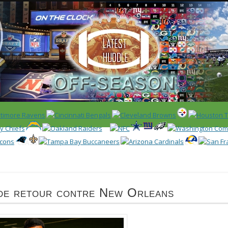
 US)
IER / CLASSEMENT
NFL
DRAFT/COMBINE
ENCYCLOPÉDIE
 de retour contre New Orleans