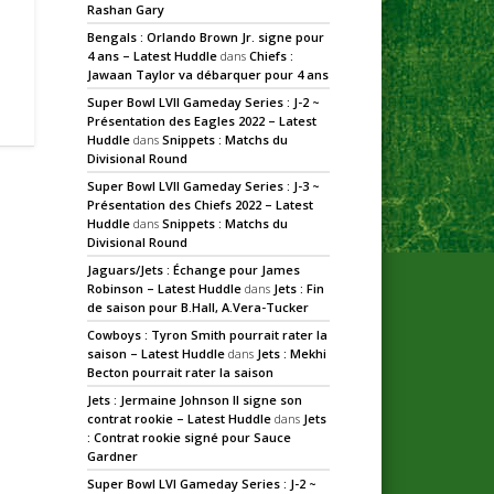
Rashan Gary
Bengals : Orlando Brown Jr. signe pour
4 ans – Latest Huddle
dans
Chiefs :
Jawaan Taylor va débarquer pour 4 ans
Super Bowl LVII Gameday Series : J-2 ~
Présentation des Eagles 2022 – Latest
Huddle
dans
Snippets : Matchs du
Divisional Round
Super Bowl LVII Gameday Series : J-3 ~
Présentation des Chiefs 2022 – Latest
Huddle
dans
Snippets : Matchs du
Divisional Round
Jaguars/Jets : Échange pour James
Robinson – Latest Huddle
dans
Jets : Fin
de saison pour B.Hall, A.Vera-Tucker
Cowboys : Tyron Smith pourrait rater la
saison – Latest Huddle
dans
Jets : Mekhi
Becton pourrait rater la saison
Jets : Jermaine Johnson II signe son
contrat rookie – Latest Huddle
dans
Jets
: Contrat rookie signé pour Sauce
Gardner
Super Bowl LVI Gameday Series : J-2 ~