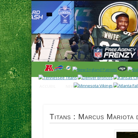
News en français sur la NFL et le Football Américain (Foot
ACCUEIL
NEWS
SAISON 2025
CALENDR
Titans : Marcus Mariota