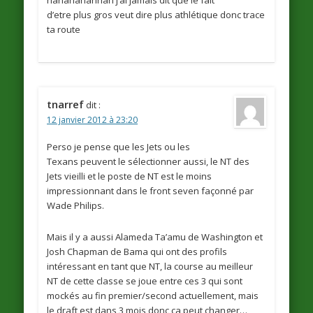
hahahahahhah j’ai jamais dit que le fait
d’etre plus gros veut dire plus athlétique donc trace
ta route
tnarref
dit :
12 janvier 2012 à 23:20
Perso je pense que les Jets ou les
Texans peuvent le sélectionner aussi, le NT des
Jets vieilli et le poste de NT est le moins
impressionnant dans le front seven façonné par
Wade Philips.
Mais il y a aussi Alameda Ta’amu de Washington et
Josh Chapman de Bama qui ont des profils
intéressant en tant que NT, la course au meilleur
NT de cette classe se joue entre ces 3 qui sont
mockés au fin premier/second actuellement, mais
le draft est dans 3 mois donc ca peut changer…