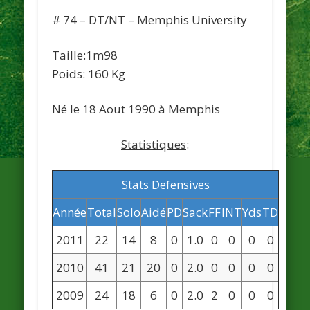
# 74 – DT/NT – Memphis University
Taille:1m98
Poids: 160 Kg
Né le 18 Aout 1990 à Memphis
Statistiques
:
Stats Defensives
Année
Total
Solo
Aidé
PD
Sack
FF
INT
Yds
TD
2011
22
14
8
0
1.0
0
0
0
0
2010
41
21
20
0
2.0
0
0
0
0
2009
24
18
6
0
2.0
2
0
0
0