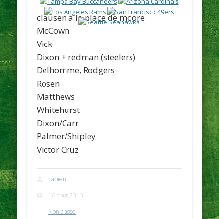
clausen a la place de moore
McCown
Vick
Dixon + redman (steelers)
Delhomme, Rodgers
Rosen
Matthews
Whitehurst
Dixon/Carr
Palmer/Shipley
Victor Cruz
Fabien
16 août 2010
Non classé